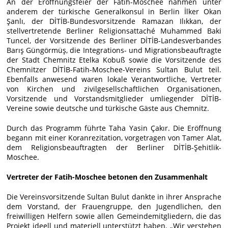
An der Eröffnungsfeier der Fatih-Moschee nahmen unter
anderem der türkische Generalkonsul in Berlin İlker Okan
Şanlı, der DİTİB-Bundesvorsitzende Ramazan Ilıkkan, der
stellvertretende Berliner Religionsattaché Muhammed Baki
Tuncel, der Vorsitzende des Berliner DİTİB-Landesverbandes
Barış Güngörmüş, die Integrations- und Migrationsbeauftragte
der Stadt Chemnitz Etelka Kobuß sowie die Vorsitzende des
Chemnitzer DİTİB-Fatih-Moschee-Vereins Sultan Bulut teil.
Ebenfalls anwesend waren lokale Verantwortliche, Vertreter
von Kirchen und zivilgesellschaftlichen Organisationen,
Vorsitzende und Vorstandsmitglieder umliegender DİTİB-
Vereine sowie deutsche und türkische Gäste aus Chemnitz.
Durch das Programm führte Taha Yasin Çakır. Die Eröffnung
begann mit einer Koranrezitation, vorgetragen von Tamer Alat,
dem Religionsbeauftragten der Berliner DİTİB-Şehitlik-
Moschee.
Vertreter der Fatih-Moschee betonen den Zusammenhalt
Die Vereinsvorsitzende Sultan Bulut dankte in ihrer Ansprache
dem Vorstand, der Frauengruppe, den Jugendlichen, den
freiwilligen Helfern sowie allen Gemeindemitgliedern, die das
Projekt ideell und materiell unterstützt haben. „Wir verstehen