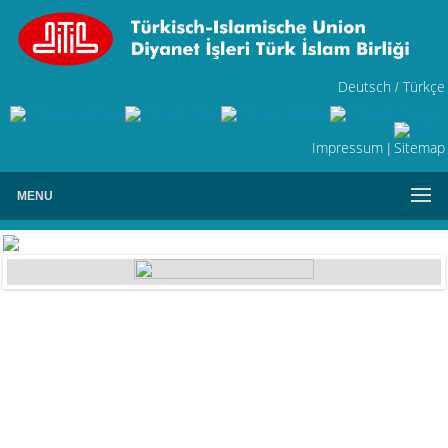
Deutsch
Türkçe
/
Impressum
Sitemap
|
MENU