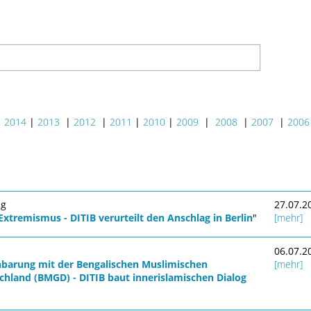
|
2014
|
2013
|
2012
|
2011
|
2010
|
2009
|
2008
|
2007
|
2006
ng
27.07.2
tremismus - DITIB verurteilt den Anschlag in Berlin
"
[mehr]
06.07.2
nbarung mit der Bengalischen Muslimischen
[mehr]
hland (BMGD) - DITIB baut innerislamischen Dialog