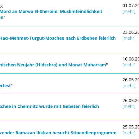
ng
01.07.2
Mord an Marwa El-Sherbini: Muslimfeindlichkeit
[mehr]
en
"
23.06.2
 Hacı-Mehmet-Turgut-Moschee nach Erdbeben feierlich
[mehr]
16.06.2
amischen Neujahr (Hidschra) und Monat Muharram
"
[mehr]
26.05.2
rfest
"
[mehr]
26.05.2
schee in Chemnitz wurde mit Gebeten feierlich
[mehr]
25.05.2
tzender Ramazan Ilıkkan besucht Stipendienprogramm
[mehr]
"