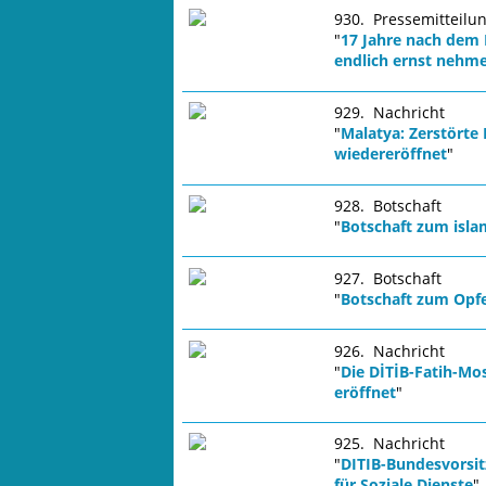
930. Pressemitteilu
"
17 Jahre nach dem 
endlich ernst nehm
929. Nachricht
"
Malatya: Zerstörte
wiedereröffnet
"
928. Botschaft
"
Botschaft zum isl
927. Botschaft
"
Botschaft zum Opfe
926. Nachricht
"
Die DİTİB-Fatih-Mo
eröffnet
"
925. Nachricht
"
DITIB-Bundesvorsi
für Soziale Dienste