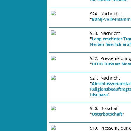
924. Nachricht
"
BDMJ-Vollversamml
923. Nachricht
"
Lang ersehnter Tra
Herten feierlich erö
922. Pressemeldung
"
DITIB Turkuaz Mosch
921. Nachricht
"
Abschlussveranstal
Religionsbeauftragt
Idschaza
"
920. Botschaft
"
Osterbotschaft
"
919. Pressemeldung