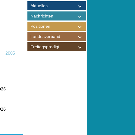
Aktuelles
Nachrichten
Positionen
Landesverband
Freitagspredigt
|
2005
026
026