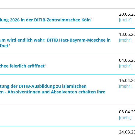
20.05.2
ung 2026 in der DITIB-Zentralmoschee Köln
"
[mehr]
13.05.2
um wird endlich wahr: DİTİB Hacı-Bayram-Moschee in
[mehr]
ffnet
"
04.05.2
ee feierlich eröffnet
"
[mehr]
16.04.2
tung der DITIB-Ausbildung zu islamischen
[mehr]
en - Absolventinnen und Absolventen erhalten ihre
03.04.2
[mehr]
24.03.2