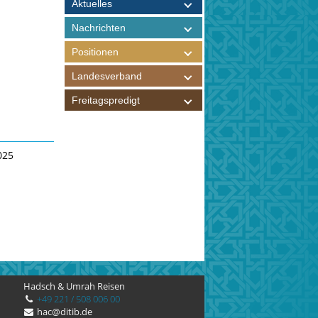
Aktuelles
Nachrichten
Positionen
Landesverband
Freitagspredigt
025
Hadsch & Umrah Reisen
+49 221 / 508 006 00
hac@ditib.de