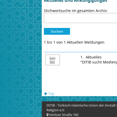
Aktuelles und Anküngigungen
Stichwortsuche im gesamten Archiv:
1 bis 1 von 1 Aktuellen Meldungen
1. Aktuelles
"DITIB sucht Medieng
Top
DITIB - Türkisch-Islamische Union der Anstalt 
Religion e.V.
Venloer Straße 160