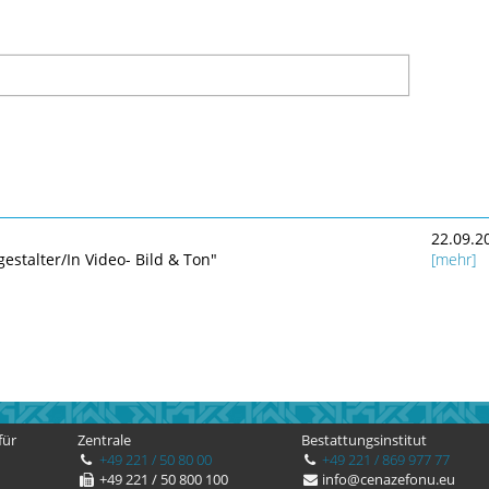
22.09.2
estalter/In Video- Bild & Ton"
[mehr]
für
Zentrale
Bestattungsinstitut
+49 221 / 50 80 00
+49 221 / 869 977 77
+49 221 / 50 800 100
info@cenazefonu.eu