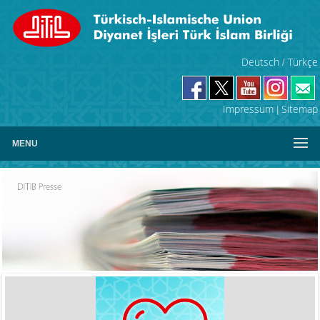
Deutsch
Türkçe
/
Impressum
Sitemap
|
MENU