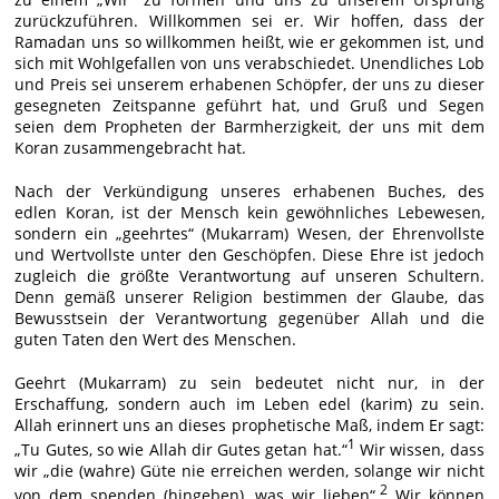
zurückzuführen. Willkommen sei er. Wir hoffen, dass der
Ramadan uns so willkommen heißt, wie er gekommen ist, und
sich mit Wohlgefallen von uns verabschiedet. Unendliches Lob
und Preis sei unserem erhabenen Schöpfer, der uns zu dieser
gesegneten Zeitspanne geführt hat, und Gruß und Segen
seien dem Propheten der Barmherzigkeit, der uns mit dem
Koran zusammengebracht hat.
Nach der Verkündigung unseres erhabenen Buches, des
edlen Koran, ist der Mensch kein gewöhnliches Lebewesen,
sondern ein „geehrtes“ (Mukarram) Wesen, der Ehrenvollste
und Wertvollste unter den Geschöpfen. Diese Ehre ist jedoch
zugleich die größte Verantwortung auf unseren Schultern.
Denn gemäß unserer Religion bestimmen der Glaube, das
Bewusstsein der Verantwortung gegenüber Allah und die
guten Taten den Wert des Menschen.
Geehrt (Mukarram) zu sein bedeutet nicht nur, in der
Erschaffung, sondern auch im Leben edel (karim) zu sein.
Allah erinnert uns an dieses prophetische Maß, indem Er sagt:
1
„Tu Gutes, so wie Allah dir Gutes getan hat.“
Wir wissen, dass
wir „die (wahre) Güte nie erreichen werden, solange wir nicht
2
von dem spenden (hingeben), was wir lieben“.
Wir können