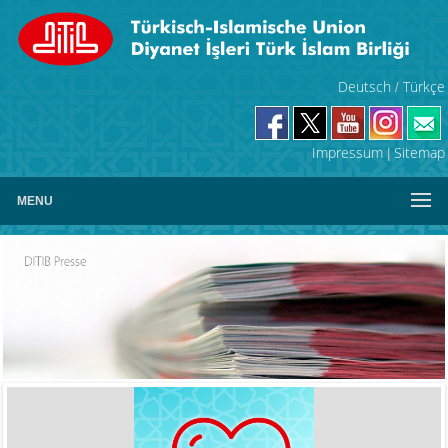
Deutsch
Türkçe
/
Impressum
Sitemap
|
MENU