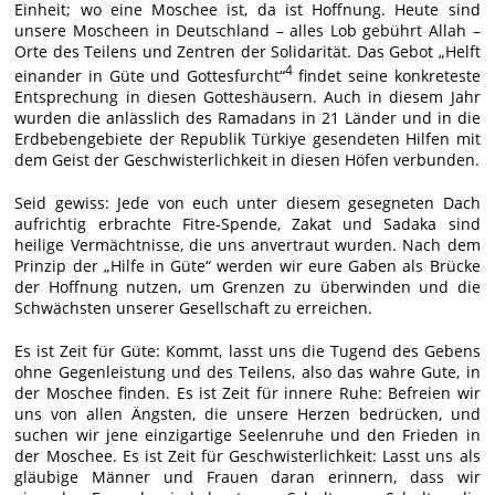
Einheit; wo eine Moschee ist, da ist Hoffnung. Heute sind
unsere Moscheen in Deutschland – alles Lob gebührt Allah –
Orte des Teilens und Zentren der Solidarität. Das Gebot „Helft
4
einander in Güte und Gottesfurcht“
findet seine konkreteste
Entsprechung in diesen Gotteshäusern. Auch in diesem Jahr
wurden die anlässlich des Ramadans in 21 Länder und in die
Erdbebengebiete der Republik Türkiye gesendeten Hilfen mit
dem Geist der Geschwisterlichkeit in diesen Höfen verbunden.
Seid gewiss: Jede von euch unter diesem gesegneten Dach
aufrichtig erbrachte Fitre-Spende, Zakat und Sadaka sind
heilige Vermächtnisse, die uns anvertraut wurden. Nach dem
Prinzip der „Hilfe in Güte“ werden wir eure Gaben als Brücke
der Hoffnung nutzen, um Grenzen zu überwinden und die
Schwächsten unserer Gesellschaft zu erreichen.
Es ist Zeit für Güte: Kommt, lasst uns die Tugend des Gebens
ohne Gegenleistung und des Teilens, also das wahre Gute, in
der Moschee finden. Es ist Zeit für innere Ruhe: Befreien wir
uns von allen Ängsten, die unsere Herzen bedrücken, und
suchen wir jene einzigartige Seelenruhe und den Frieden in
der Moschee. Es ist Zeit für Geschwisterlichkeit: Lasst uns als
gläubige Männer und Frauen daran erinnern, dass wir