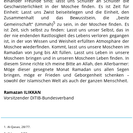
einander Freunde sind; lasst uns Schulter an Schulter die
Geschwisterlichkeit in der Moschee finden. Es ist Zeit für
Einheit: Lasst uns Zwist beiseitelegen und die Einheit, den
Zusammenhalt und das Bewusstsein, die „beste
5
Gemeinschaft“ (Ummah)
zu sein, in der Moschee finden. Es
ist Zeit, sich selbst zu finden: Lasst uns unser Selbst, das in
der nie endenden Rastlosigkeit des Lebens verloren gegangen
ist, in der von Wissen und Weisheit erfüllten Atmosphäre der
Moschee wiederfinden. Kommt, lasst uns unsere Moscheen im
Ramadan von Jung bis Alt füllen. Lasst uns Leben in unsere
Moscheen bringen und in unseren Moscheen Leben finden. In
diesem Sinne richte ich meine Bitte an Allah, den Allerbarmer:
Möge dieser gesegnete Monat Ramadan uns allen Segen
bringen, möge er Frieden und Geborgenheit schenken –
sowohl der islamischen Welt als auch der ganzen Menschheit.
Ramazan ILIKKAN
Vorsitzender DITIB-Bundesverband
1. Al-Qasas, 28/77.