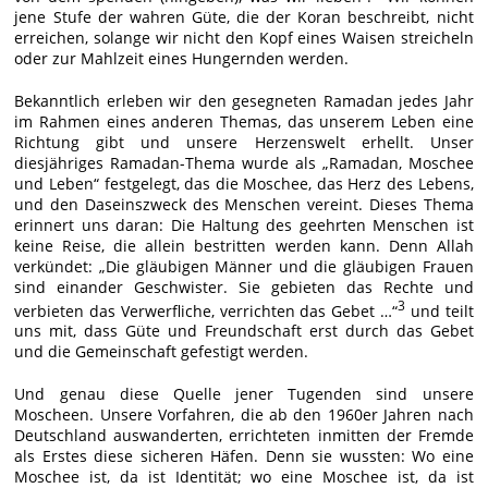
jene Stufe der wahren Güte, die der Koran beschreibt, nicht
erreichen, solange wir nicht den Kopf eines Waisen streicheln
oder zur Mahlzeit eines Hungernden werden.
Bekanntlich erleben wir den gesegneten Ramadan jedes Jahr
im Rahmen eines anderen Themas, das unserem Leben eine
Richtung gibt und unsere Herzenswelt erhellt. Unser
diesjähriges Ramadan-Thema wurde als „Ramadan, Moschee
und Leben“ festgelegt, das die Moschee, das Herz des Lebens,
und den Daseinszweck des Menschen vereint. Dieses Thema
erinnert uns daran: Die Haltung des geehrten Menschen ist
keine Reise, die allein bestritten werden kann. Denn Allah
verkündet: „Die gläubigen Männer und die gläubigen Frauen
sind einander Geschwister. Sie gebieten das Rechte und
3
verbieten das Verwerfliche, verrichten das Gebet …“
und teilt
uns mit, dass Güte und Freundschaft erst durch das Gebet
und die Gemeinschaft gefestigt werden.
Und genau diese Quelle jener Tugenden sind unsere
Moscheen. Unsere Vorfahren, die ab den 1960er Jahren nach
Deutschland auswanderten, errichteten inmitten der Fremde
als Erstes diese sicheren Häfen. Denn sie wussten: Wo eine
Moschee ist, da ist Identität; wo eine Moschee ist, da ist