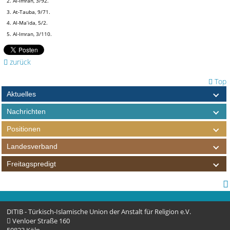
2. Al-Imran, 3/92.
3. At-Tauba, 9/71.
4. Al-Ma’ida, 5/2.
5. Al-Imran, 3/110.
zurück
Top
Aktuelles
Nachrichten
Positionen
Landesverband
Freitagspredigt
DITIB - Türkisch-Islamische Union der Anstalt für Religion e.V.
Venloer Straße 160
50823 Köln