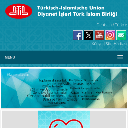
Deutsch
Türkçe
/
Künye
Site Haritası
|
MENU