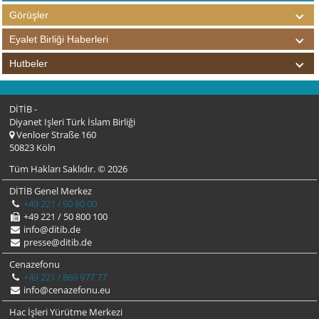
Görüşler
Eyalet Birliği Haberleri
Hutbeler
DİTİB -
Diyanet Işleri Türk İslam Birliği
Venloer Straße 160
50823 Köln
Tüm Hakları Saklıdır. © 2026
DİTİB Genel Merkez
+49 221 / 50 80 00
+49 221 / 50 800 100
info@ditib.de
presse@ditib.de
Cenazefonu
+49 221 / 869 977 77
info@cenazefonu.eu
Hac İşleri Yürütme Merkezi