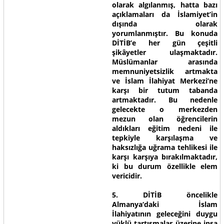
olarak algılanmış, hatta bazı
açıklamaları da İslamiyet’in
dışında olarak
yorumlanmıştır. Bu konuda
DİTİB’e her gün çeşitli
şikâyetler ulaşmaktadır.
Müslümanlar arasında
memnuniyetsizlik artmakta
ve İslam İlahiyat Merkezi’ne
karşı bir tutum tabanda
artmaktadır. Bu nedenle
gelecekte o merkezden
mezun olan öğrencilerin
aldıkları eğitim nedeni ile
tepkiyle karşılaşma ve
haksızlığa uğrama tehlikesi ile
karşı karşıya bırakılmaktadır,
ki bu durum özellikle elem
vericidir.
5. DİTİB öncelikle
Almanya‘daki İslam
İlahiyatının geleceğini duygu
yüklü tartışmalar üzerine inşa