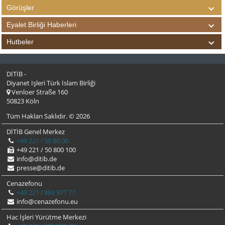
Görüşler
Eyalet Birliği Haberleri
Hutbeler
DİTİB -
Diyanet Işleri Türk İslam Birliği
Venloer Straße 160
50823 Köln
Tüm Hakları Saklıdır. © 2026
DİTİB Genel Merkez
+49 221 / 50 80 00
+49 221 / 50 800 100
info@ditib.de
presse@ditib.de
Cenazefonu
+49 221 / 869 977 77
info@cenazefonu.eu
Hac İşleri Yürütme Merkezi