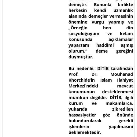
demiştir. Bununla birlikte
herkesin kendi uzmanlık
alanında demeçler vermesinin
önemine vurgu yapmış ve
„Örneğin ben din
sosyoloğuyum ve kelam
konusunda açıklamalar
yaparsam haddimi aşmış
olurum.“ deme gereğini
duymuştur.
Bu nedenle, DİTİB tarafından
Prof. Dr. Mouhanad
Khorchide’in İslam İlahiyat
Merkezi’ndeki mevcut
konumunun desteklenmesi
mümkün değildir. DİTİB, ilgili
kurum ve makamlarca,
yukarıda zikredilen
hassasiyetler göz önünde
bulundurularak gerekli
işlemlerin yapılmasını
beklemektedir.