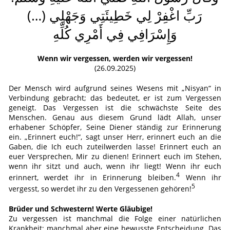
(…) رَبِّ اغْفِرْ لِي خَطِيئَتِي وَجَهْلِي
وَإِسْرَافِي فِي أَمْرِي كُلِّهِ
Wenn wir vergessen, werden wir vergessen!
(26.09.2025)
Der Mensch wird aufgrund seines Wesens mit „Nisyan“ in
Verbindung gebracht; das bedeutet, er ist zum Vergessen
geneigt. Das Vergessen ist die schwächste Seite des
Menschen. Genau aus diesem Grund lädt Allah, unser
erhabener Schöpfer, Seine Diener ständig zur Erinnerung
ein. „Erinnert euch!“, sagt unser Herr, erinnert euch an die
Gaben, die Ich euch zuteilwerden lasse! Erinnert euch an
euer Versprechen, Mir zu dienen! Erinnert euch im Stehen,
wenn ihr sitzt und auch, wenn ihr liegt! Wenn ihr euch
4
erinnert, werdet ihr in Erinnerung bleiben.
Wenn ihr
5
vergesst, so werdet ihr zu den Vergessenen gehören!
Brüder und Schwestern! Werte Gläubige!
Zu vergessen ist manchmal die Folge einer natürlichen
Krankheit; manchmal aber eine bewusste Entscheidung. Das