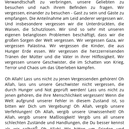
Verwandtschaft zu verbringen, unsere Geliebten zu
besuchen und nach ihrem Befinden zu fragen. Wir
vergessen, einander zu besuchen - Gast zu sein und Gäste zu
empfangen. Die Anteilnahme am Leid anderer vergessen wir.
Und insbesondere vergessen wir die Unterdrückten, die
Waisen, die Schutzlosen. Wir sind so sehr mit unseren
eigenen belanglosen Problemen beschäftigt, dass wir die
großen Sorgen der Welt vergessen. Wir vergessen Gaza, wir
vergessen Palästina. Wir vergessen die Kinder, die aus
Hunger Erde essen. Wir vergessen die herzzerreisenden
Tränen der Mütter und die Väter in ihrer Hilflosigkeit. Wir
vergessen unsere Geschwister, die im Schatten von Krieg,
Terror und Chaos um das Überleben kämpfen.
Oh Allah! Lass uns nicht zu jenen Vergessenden gehören! Oh
Allah, lass uns unsere Geschwister nicht vergessen, die
durch Hunger und Not geprüft werden! Lass uns nicht zu
jenen gehören, die ihre Menschlichkeit vergessen! Wenn die
Welt aufgrund unserer Fehler in diesem Zustand ist, so
bitten wir Dich um Vergebung! Oh Allah, vergib unsere
Verfehlungen! Oh Allah, vergib unsere Unwissenheit! Oh
Allah, vergib unsere Maßlosigkeit! Vergib uns all unsere
schlechten Zustände und Handlungen, die Du besser kennst
6
als wir selbst!
Oh Allah! Wir bitten um Frieden und