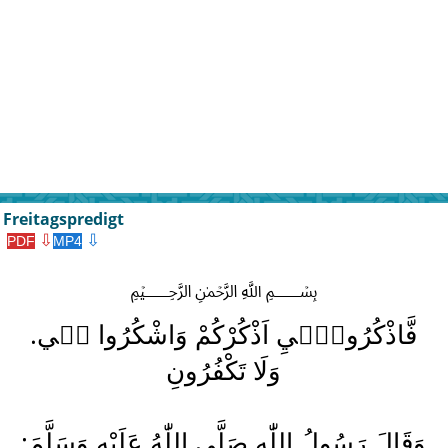
Freitagspredigt
⇩
⇩
PDF
MP4
﷽
.فَّاذْكُرُون۪ٓيِ اَذْكُرْكُمْ وَاشْكُرُوا ل۪ي
وَلَا تَكْفُرُونِ
:وَقَالَ رَسُولُ اللّٰهِ صَلَّي اللّٰهُ عَلَيْهِ وَسَلَّمَ