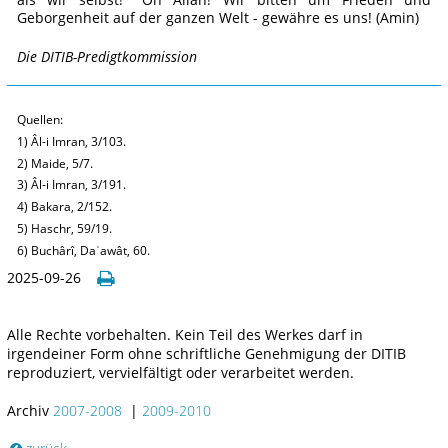
Geborgenheit auf der ganzen Welt - gewähre es uns! (Amin)
Die DITIB-Predigtkommission
Quellen:
1) Âl-i Imran, 3/103.
2) Maide, 5/7.
3) Âl-i Imran, 3/191.
4) Bakara, 2/152.
5) Haschr, 59/19.
6) Buchârî, Daʿawât, 60.
2025-09-26
Alle Rechte vorbehalten. Kein Teil des Werkes darf in
irgendeiner Form ohne schriftliche Genehmigung der DITIB
reproduziert, vervielfältigt oder verarbeitet werden.
Archiv
2007-2008
|
2009-2010