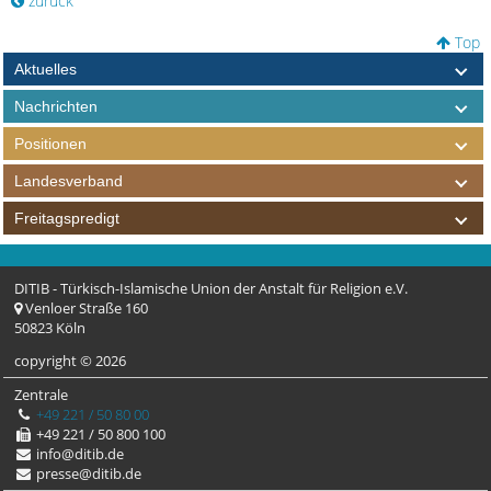
zurück
Top
Aktuelles
Nachrichten
Positionen
Landesverband
Freitagspredigt
DITIB - Türkisch-Islamische Union der Anstalt für Religion e.V.
Venloer Straße 160
50823 Köln
copyright © 2026
Zentrale
+49 221 / 50 80 00
+49 221 / 50 800 100
info@ditib.de
presse@ditib.de