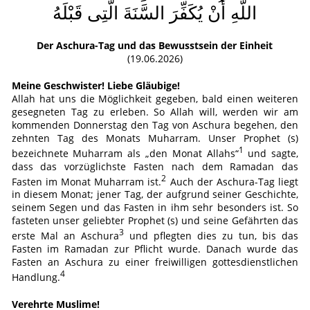
اللَّهِ أَنْ يُكَفِّرَ السَّنَةَ الَّتِى قَبْلَهُ
Der Aschura-Tag und das Bewusstsein der Einheit
(19.06.2026)
Meine Geschwister! Liebe Gläubige!
Allah hat uns die Möglichkeit gegeben, bald einen weiteren
gesegneten Tag zu erleben. So Allah will, werden wir am
kommenden Donnerstag den Tag von Aschura begehen, den
zehnten Tag des Monats Muharram. Unser Prophet (s)
1
bezeichnete Muharram als „den Monat Allahs“
und sagte,
dass das vorzüglichste Fasten nach dem Ramadan das
2
Fasten im Monat Muharram ist.
Auch der Aschura-Tag liegt
in diesem Monat; jener Tag, der aufgrund seiner Geschichte,
seinem Segen und das Fasten in ihm sehr besonders ist. So
fasteten unser geliebter Prophet (s) und seine Gefährten das
3
erste Mal an Aschura
und pflegten dies zu tun, bis das
Fasten im Ramadan zur Pflicht wurde. Danach wurde das
Fasten an Aschura zu einer freiwilligen gottesdienstlichen
4
Handlung.
Verehrte Muslime!