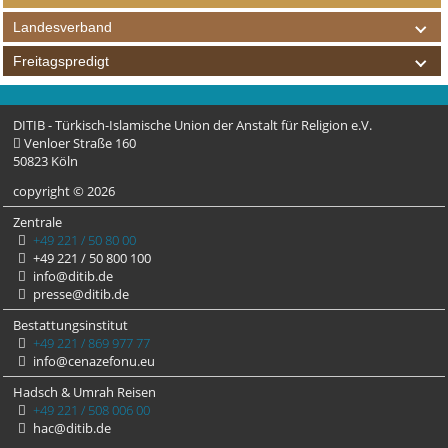
Landesverband
Freitagspredigt
DITIB - Türkisch-Islamische Union der Anstalt für Religion e.V.
Venloer Straße 160
50823 Köln
copyright © 2026
Zentrale
+49 221 / 50 80 00
+49 221 / 50 800 100
info@ditib.de
presse@ditib.de
Bestattungsinstitut
+49 221 / 869 977 77
info@cenazefonu.eu
Hadsch & Umrah Reisen
+49 221 / 508 006 00
hac@ditib.de