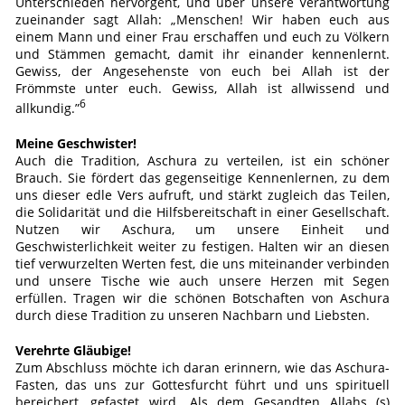
Unterschieden hervorgeht, und über unsere Verantwortung
zueinander sagt Allah: „Menschen! Wir haben euch aus
einem Mann und einer Frau erschaffen und euch zu Völkern
und Stämmen gemacht, damit ihr einander kennenlernt.
Gewiss, der Angesehenste von euch bei Allah ist der
Frömmste unter euch. Gewiss, Allah ist allwissend und
6
allkundig.”
Meine Geschwister!
Auch die Tradition, Aschura zu verteilen, ist ein schöner
Brauch. Sie fördert das gegenseitige Kennenlernen, zu dem
uns dieser edle Vers aufruft, und stärkt zugleich das Teilen,
die Solidarität und die Hilfsbereitschaft in einer Gesellschaft.
Nutzen wir Aschura, um unsere Einheit und
Geschwisterlichkeit weiter zu festigen. Halten wir an diesen
tief verwurzelten Werten fest, die uns miteinander verbinden
und unsere Tische wie auch unsere Herzen mit Segen
erfüllen. Tragen wir die schönen Botschaften von Aschura
durch diese Tradition zu unseren Nachbarn und Liebsten.
Verehrte Gläubige!
Zum Abschluss möchte ich daran erinnern, wie das Aschura-
Fasten, das uns zur Gottesfurcht führt und uns spirituell
bereichert, gefastet wird. Als dem Gesandten Allahs (s)