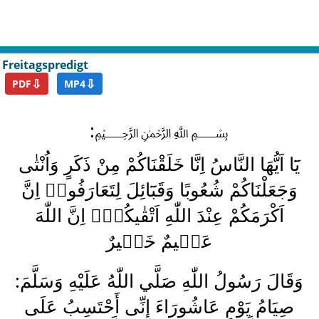
Freitagspredigt
⇩
⇩
PDF
MP4
:﷽
يَٓا اَيُّهَا النَّاسُ اِنَّا خَلَقْنَاكُمْ مِنْ ذَكَرٍ وَاُنْثٰى
وَجَعَلْنَاكُمْ شُعُوبًا وَقَبَٓائِلَ لِتَعَارَفُواۜ اِنَّ
اَكْرَمَكُمْ عِنْدَ اللّٰهِ اَتْقٰيكُمْۜ اِنَّ اللّٰهَ
عَل۪يمٌ خَب۪يرٌ
:وَقَالَ رَسُولُ اللّٰهِ صَلَّي اللّٰهُ عَلَيْهِ وَسَلَّمَ
صِيَامُ يَوْمِ عَاشُورَاءَ إِنِّى أَحْتَسِبُ عَلَى