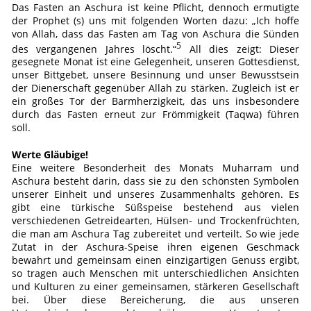
Das Fasten an Aschura ist keine Pflicht, dennoch ermutigte
der Prophet (s) uns mit folgenden Worten dazu: „Ich hoffe
von Allah, dass das Fasten am Tag von Aschura die Sünden
5
des vergangenen Jahres löscht.“
All dies zeigt: Dieser
gesegnete Monat ist eine Gelegenheit, unseren Gottesdienst,
unser Bittgebet, unsere Besinnung und unser Bewusstsein
der Dienerschaft gegenüber Allah zu stärken. Zugleich ist er
ein großes Tor der Barmherzigkeit, das uns insbesondere
durch das Fasten erneut zur Frömmigkeit (Taqwa) führen
soll.
Werte Gläubige!
Eine weitere Besonderheit des Monats Muharram und
Aschura besteht darin, dass sie zu den schönsten Symbolen
unserer Einheit und unseres Zusammenhalts gehören. Es
gibt eine türkische Süßspeise bestehend aus vielen
verschiedenen Getreidearten, Hülsen- und Trockenfrüchten,
die man am Aschura Tag zubereitet und verteilt. So wie jede
Zutat in der Aschura-Speise ihren eigenen Geschmack
bewahrt und gemeinsam einen einzigartigen Genuss ergibt,
so tragen auch Menschen mit unterschiedlichen Ansichten
und Kulturen zu einer gemeinsamen, stärkeren Gesellschaft
bei. Über diese Bereicherung, die aus unseren