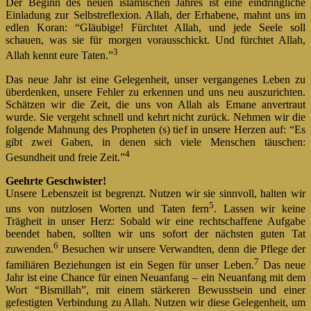
Der Beginn des neuen islamischen Jahres ist eine eindringliche
Einladung zur Selbstreflexion. Allah, der Erhabene, mahnt uns im
edlen Koran: “Gläubige! Fürchtet Allah, und jede Seele soll
schauen, was sie für morgen vorausschickt. Und fürchtet Allah,
3
Allah kennt eure Taten.”
Das neue Jahr ist eine Gelegenheit, unser vergangenes Leben zu
überdenken, unsere Fehler zu erkennen und uns neu auszurichten.
Schätzen wir die Zeit, die uns von Allah als Emane anvertraut
wurde. Sie vergeht schnell und kehrt nicht zurück. Nehmen wir die
folgende Mahnung des Propheten (s) tief in unsere Herzen auf: “Es
gibt zwei Gaben, in denen sich viele Menschen täuschen:
4
Gesundheit und freie Zeit.”
Geehrte Geschwister!
Unsere Lebenszeit ist begrenzt. Nutzen wir sie sinnvoll, halten wir
5
uns von nutzlosen Worten und Taten fern
. Lassen wir keine
Trägheit in unser Herz: Sobald wir eine rechtschaffene Aufgabe
beendet haben, sollten wir uns sofort der nächsten guten Tat
6
zuwenden.
Besuchen wir unsere Verwandten, denn die Pflege der
7
familiären Beziehungen ist ein Segen für unser Leben.
Das neue
Jahr ist eine Chance für einen Neuanfang – ein Neuanfang mit dem
Wort “Bismillah”, mit einem stärkeren Bewusstsein und einer
gefestigten Verbindung zu Allah. Nutzen wir diese Gelegenheit, um