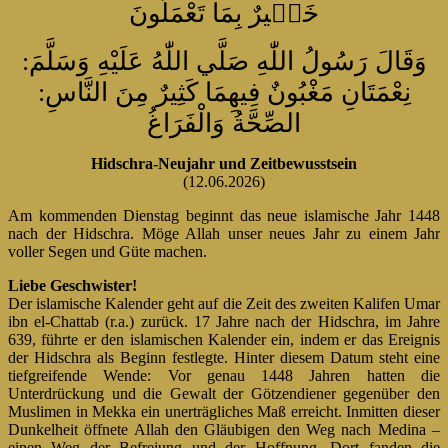
خَبٖيرٌ بِمَا تَعْمَلُونَ
:وَقَالَ رَسُولُ اللّٰهِ صَلَّي اللّٰهُ عَلَيْهِ وَسَلَّمَ
نِعْمَتَانِ مَغْبُونٌ فِيهِمَا كَثِيرٌ مِنَ النَّاسِ:
الصِّحَّةُ وَالْفَرَاغُ
Hidschra-Neujahr und Zeitbewusstsein
(12.06.2026)
Am kommenden Dienstag beginnt das neue islamische Jahr 1448
nach der Hidschra. Möge Allah unser neues Jahr zu einem Jahr
voller Segen und Güte machen.
Liebe Geschwister!
Der islamische Kalender geht auf die Zeit des zweiten Kalifen Umar
ibn el-Chattab (r.a.) zurück. 17 Jahre nach der Hidschra, im Jahre
639, führte er den islamischen Kalender ein, indem er das Ereignis
der Hidschra als Beginn festlegte. Hinter diesem Datum steht eine
tiefgreifende Wende: Vor genau 1448 Jahren hatten die
Unterdrückung und die Gewalt der Götzendiener gegenüber den
Muslimen in Mekka ein unerträgliches Maß erreicht. Inmitten dieser
Dunkelheit öffnete Allah den Gläubigen den Weg nach Medina –
einen Weg der Befreiung und der Hoffnung. Dort fanden die