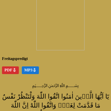
Freitagspredigt
⇩
⇩
PDF
MP3
﷽
يَٓا اَيُّهَا الَّذٖينَ اٰمَنُوا اتَّقُوا اللّٰهَ وَلْتَنْظُرْ نَفْسٌ
مَا قَدَّمَتْ لِغَدٍۚ وَاتَّقُوا اللّٰهَؕ اِنَّ اللّٰهَ