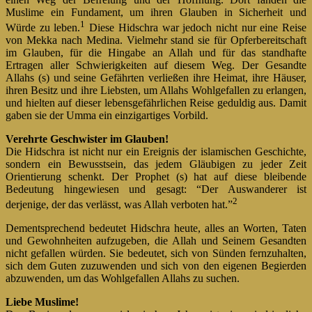
Muslime ein Fundament, um ihren Glauben in Sicherheit und
1
Würde zu leben.
Diese Hidschra war jedoch nicht nur eine Reise
von Mekka nach Medina. Vielmehr stand sie für Opferbereitschaft
im Glauben, für die Hingabe an Allah und für das standhafte
Ertragen aller Schwierigkeiten auf diesem Weg. Der Gesandte
Allahs (s) und seine Gefährten verließen ihre Heimat, ihre Häuser,
ihren Besitz und ihre Liebsten, um Allahs Wohlgefallen zu erlangen,
und hielten auf dieser lebensgefährlichen Reise geduldig aus. Damit
gaben sie der Umma ein einzigartiges Vorbild.
Verehrte Geschwister im Glauben!
Die Hidschra ist nicht nur ein Ereignis der islamischen Geschichte,
sondern ein Bewusstsein, das jedem Gläubigen zu jeder Zeit
Orientierung schenkt. Der Prophet (s) hat auf diese bleibende
Bedeutung hingewiesen und gesagt: “Der Auswanderer ist
2
derjenige, der das verlässt, was Allah verboten hat.”
Dementsprechend bedeutet Hidschra heute, alles an Worten, Taten
und Gewohnheiten aufzugeben, die Allah und Seinem Gesandten
nicht gefallen würden. Sie bedeutet, sich von Sünden fernzuhalten,
sich dem Guten zuzuwenden und sich von den eigenen Begierden
abzuwenden, um das Wohlgefallen Allahs zu suchen.
Liebe Muslime!