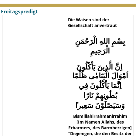
Freitagspredigt
Die Waisen sind der
Gesellschaft anvertraut
بِسْمِ اللهِ الْرَحْمَنِ
الْرَحِيمِ
اِنَّ الَّذ
ينَ يَاْكُلُونَ
اَمْوَالَ الْيَتَامٰٰٰى ظُلْمًا
اِنَّمَا يَاْكُلُونَ فِي
بُطُونِهِمْ نَارًا
وَسَيَصْلَوْنَ سَعِيرا
Bismillahirrahmanirrahim
[Im Namen Allahs, des
Erbarmers, des Barmherzigen]
“Diejenigen, die den Besitz der