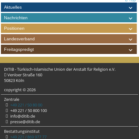
Aktuelles
Nachrichten
Positionen
Landesverband
Freitagspredigt
DITIB - Türkisch-Islamische Union der Anstalt für Religion e.V.
Venloer Straße 160
50823 Köln
copyright © 2026
Zentrale
+49 221 / 50 80 00
+49 221 / 50 800 100
info@ditib.de
presse@ditib.de
Bestattungsinstitut
+49 221 / 869 977 77