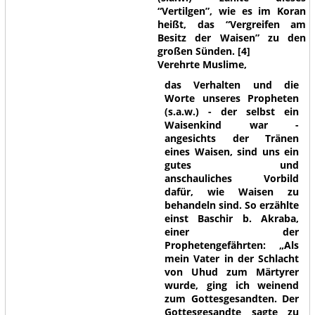
“Vertilgen”, wie es im Koran
heißt, das “Vergreifen am
Besitz der Waisen” zu den
großen Sünden.
[4]
Verehrte Muslime,
das Verhalten und d
ie
Worte unseres Propheten
(s.a.w.) - der selbst ein
Waisenkind war -
angesichts der Tränen
eines Waisen, sind uns ein
gutes und
anschauliches Vorbild
dafür, wie Waisen zu
behandeln sind. So erzählte
einst Baschir b. Akraba,
einer der
Prophetengefährten:
„Als
mein Vater in der Schlacht
von Uhud zum Märtyrer
wurde, ging ich weinend
zum Gottesgesandten. Der
Gottesgesandte sagte zu