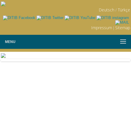
Deutsch
Türkçe
/
Impressum
Sitemap
|
MENU