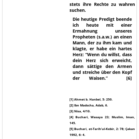
stets ihre Rechte zu wahren
suchen.
Die heutige Predigt beende
ich heute mit einer
Ermahnung unseres
Propheten (s.a.w.) an einen
Mann, der zu ihm kam und
klagte, er habe ein hartes
Herz:
“Wenn du willst, dass
dein Herz sich erweicht,
dann sättige den Armen
und streiche über den Kopf
der Waisen.”
[6]
[1] Ahmet b. Hanbel, 5: 250.
[2] Ibn Madscha, Adab, 6.
[3] Nisa, 4/10.
[4] Buchari, Wasaya 23; Muslim, Iman,
145.
[5] Buchari, et-Tarih’ul-Kebir, 2: 78; Çakan
1992, 6: 4.