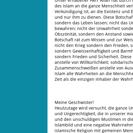
Unser erhabener Herr Allah hat durch
des Islam an die ganze Menschheit ver
Verkündigung ist, an die Existenz und 
und nur ihm zu dienen. Diese Botschaft
sondern das Leben lassen; nicht das U
bewahren; nicht der Unwahrheit sonder
Obszönität, sondern den Anstand sowie
Botschaft rät zum Wissen und zur Weish
nicht den Krieg sondern den Frieden, s
sondern Gewissenhaftigkeit und Barmhe
sondern Frieden und Sicherheit. Diese
anstelle von Willkürlichkeit; solidaris
Zusammenschweißen anstelle von Ause
Islam alle Wahrheiten an die Menschhe
Zeit als die einzigen Inhaber der Wahr
Meine Geschwister!
Heutzutage wird versucht, die ganze U
und Ungerechtigkeit, die in unserer m
und den unschuldigen Muslimen in die 
Islambild und eine negative Wahrnehm
islamische Religion mit gemeinen Men