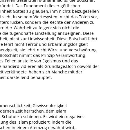
 unseren Gesandten Muhammad (s) die Botschaft
kündet. Das Fundament dieser göttlichen
Einheit Gottes zu glauben, ihm nichts beizugesellen
 sieht in seinem Wertesystem nicht das Töten vor,
nterdrücken, sondern die Rechte der Anderen zu
n der Wahrheit zu folgen; sich nicht die
 die tugendhafte Einstellung anzueignen. Diese
eit, nicht zur Unwissenheit. Diese Botschaft lehrt
ie lehrt nicht Terror und Erbarmungslosigkeit
rzigkeit; sie lehrt nicht Wirre und Verschwörung
 Botschaft nimmt das Prinzip Verantwortung
ches Teilen anstelle von Egoismus und das
inanderdividieren als Grundlage.Doch obwohl der
it verkündete, haben sich Manche mit der
heit darstellend behauptet.
nmenschlichkeit, Gewissenlosigkeit
odernen Zeit herrschen, dem Islam
Schuhe zu schieben. Es wird ein negatives
ung des Islam produziert, indem die
schen in einem Atemzug erwähnt wird,