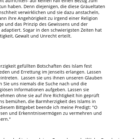
ht aufrichten- auf keinen Fall einen Bezug zum
tun haben. Denn diejenigen, die diese Gräueltaten
hheit verwirklichen und sie dazu anstacheln,
nn ihre Angehörigkeit zu irgend einer Religion
ge und das Prinzip des Gewissens und der
adaptiert. Sogar in den schwierigsten Zeiten hat
igkeit, Gewalt und Unrecht erteilt.
zigkeit gefüllten Botschaften des Islam fest
eden und Errettung im Jenseits erlangen. Lassen
eintreten. Lassen sie uns ihnen unseren Glauben
en Sie uns niemals die Suche nach und die
giösen Informationen aufgeben. Lassen sie
ehmen ohne sie auf ihre Richtigkeit hin geprüft
ns bemühen, die Barmherzigkeit des Islams in
 diesem Bittgebet beende ich meine Predigt: "O
Wissen und Erkenntnisvermögen zu vermehren und
ern."