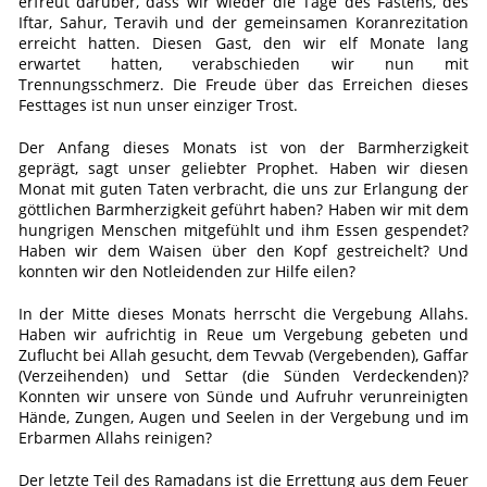
erfreut darüber, dass wir wieder die Tage des Fastens, des
Iftar, Sahur, Teravih und der gemeinsamen Koranrezitation
erreicht hatten. Diesen Gast, den wir elf Monate lang
erwartet hatten, verabschieden wir nun mit
Trennungsschmerz. Die Freude über das Erreichen dieses
Festtages ist nun unser einziger Trost.
Der Anfang dieses Monats ist von der Barmherzigkeit
geprägt, sagt unser geliebter Prophet. Haben wir diesen
Monat mit guten Taten verbracht, die uns zur Erlangung der
göttlichen Barmherzigkeit geführt haben? Haben wir mit dem
hungrigen Menschen mitgefühlt und ihm Essen gespendet?
Haben wir dem Waisen über den Kopf gestreichelt? Und
konnten wir den Notleidenden zur Hilfe eilen?
In der Mitte dieses Monats herrscht die Vergebung Allahs.
Haben wir aufrichtig in Reue um Vergebung gebeten und
Zuflucht bei Allah gesucht, dem Tevvab (Vergebenden), Gaffar
(Verzeihenden) und Settar (die Sünden Verdeckenden)?
Konnten wir unsere von Sünde und Aufruhr verunreinigten
Hände, Zungen, Augen und Seelen in der Vergebung und im
Erbarmen Allahs reinigen?
Der letzte Teil des Ramadans ist die Errettung aus dem Feuer