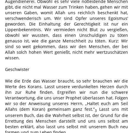
Augendienerei. Obwohl es sehr viele notleidende Menschen
gibt, die nicht mal Wasser zum Trinken haben, gehen wir mit
unseren Gaben, womit Allah uns reichlich beschenkt hat,
verschwenderisch um. Wir sind Opfer unseres Egoismus‘
geworden. Die Einhaltung der Gerechtigkeit ist nur ein
Lippenbekenntnis. Wir vermieden nicht Blut zu vergießen,
obwohl wir wussten, dass einen Unschuldigen zu töten
genauso ist, wie die ganze Menschheit zu töten. Kurz: Wir
sind so weit gekommen, dass wir den Menschen, der bei
Allah solch hohen Wert genießt, nicht mehr wertzuschätzen
wissen.
Geschwister
Wie die Erde das Wasser braucht, so sehr brauchen wir die
Werte des Korans. Lasst unsere verdunkelten Herzen durch
ihn zur Ruhe finden. Ergreifen wir nun die schwere
Verantwortung, die uns unser Prophet überlassen hat. Folgen
wir so der Anweisung unseres Herrn, „Haltet euch am Seil
Allahs (dem Koran) gemeinsam ganz fest.“
Lasst uns mit
3
unserem Buch, das die Wahrheit selbst ist, der Grund für die
Errettung des Menschen darstellt und uns uns selbst am
besten erklärt, also lasst uns selbst mit unserem Buch neu
formen und zum Leben finden.