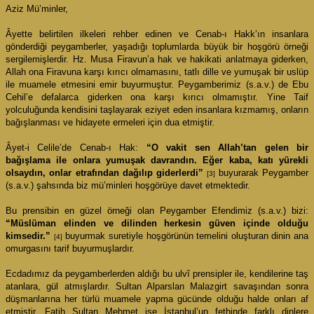
Aziz Mü’minler,
Âyette belirtilen ilkeleri rehber edinen ve Cenab-ı Hakk’ın insanlara
gönderdiği peygamberler, yaşadığı toplumlarda büyük bir hoşgörü örneği
sergilemişlerdir. Hz. Musa Firavun’a hak ve hakikati anlatmaya giderken,
Allah ona Firavuna karşı kırıcı olmamasını, tatlı dille ve yumuşak bir uslüp
ile muamele etmesini emir buyurmuştur. Peygamberimiz (s.a.v.) de Ebu
Cehil’e defalarca giderken ona karşı kırıcı olmamıştır. Yine Taif
yolculuğunda kendisini taşlayarak eziyet eden insanlara kızmamış, onların
bağışlanması ve hidayete ermeleri için dua etmiştir.
Âyet-i Celile’de Cenab-ı Hak:
“O vakit sen Allah’tan gelen bir
bağışlama ile onlara yumuşak davrandın. Eğer kaba, katı yürekli
olsaydın, onlar etrafından dağılıp giderlerdi”
buyurarak Peygamber
[3]
(s.a.v.) şahsında biz mü’minleri hoşgörüye davet etmektedir.
Bu prensibin en güzel örneği olan Peygamber Efendimiz (s.a.v.) bizi:
“Müslüman elinden ve dilinden herkesin güven içinde olduğu
kimsedir.”
buyurmak suretiyle hoşgörünün temelini oluşturan dinin ana
[4]
omurgasını tarif buyurmuşlardır.
Ecdadımız da peygamberlerden aldığı bu ulvî prensipler ile, kendilerine taş
atanlara, gül atmışlardır. Sultan Alparslan Malazgirt savaşından sonra
düşmanlarına her türlü muamele yapma gücünde olduğu halde onları af
etmiştir. Fatih Sultan Mehmet ise İstanbul’un fethinde farklı dinlere