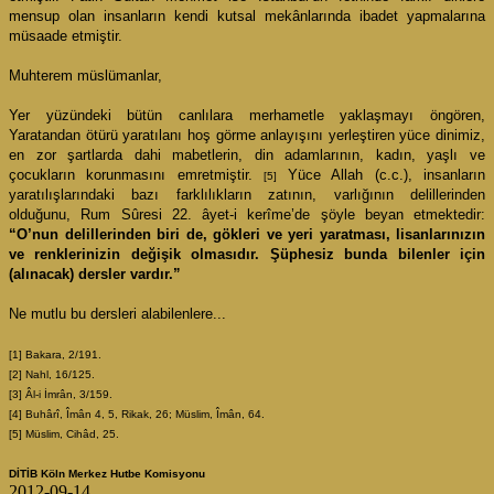
mensup olan insanların kendi kutsal mekânlarında ibadet yapmalarına
müsaade etmiştir.
Muhterem müslümanlar,
Yer yüzündeki bütün canlılara merhametle yaklaşmayı öngören,
Yaratandan ötürü yaratılanı hoş görme anlayışını yerleştiren yüce dinimiz,
en zor şartlarda dahi mabetlerin, din adamlarının, kadın, yaşlı ve
çocukların korunmasını emretmiştir.
Yüce Allah (c.c.), insanların
[5]
yaratılışlarındaki bazı farklılıkların zatının, varlığının delillerinden
olduğunu, Rum Sûresi 22. âyet-i kerîme’de şöyle beyan etmektedir:
“O’nun delillerinden biri de, gökleri ve yeri yaratması, lisanlarınızın
ve renklerinizin değişik olmasıdır. Şüphesiz bunda bilenler için
(alınacak) dersler vardır.”
Ne mutlu bu dersleri alabilenlere...
[1] Bakara, 2/191.
[2] Nahl, 16/125.
[3] Âl-i İmrân, 3/159.
[4] Buhârî, Îmân 4, 5, Rikak, 26; Müslim, Îmân, 64.
[5] Müslim, Cihâd, 25.
DİTİB Köln Merkez Hutbe Komisyonu
2012-09-14