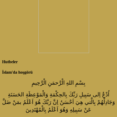
Hutbeler
İslam'da hoşgörü
بِسْمِ اللهِ الْرَّحمَنِ الْرَّحِيمِ
اُدْعُ اِلى سَبِيلِ رَبِّكَ بِالحِكْمَةِ وَالْمَوْعِظَةِ الحَسَنَةِ
وَجَادِلْهُمْ بِالَّتي هِيَ اَحْسَنُ اِنَّ رَبَّكَ هُوَ اَعْلَمُ بمَنْ ضَلَّ
عَنْ سَبِيلِهِ وَهُوَ اَعْلَمُ بِالْمُهْتَدِينَ