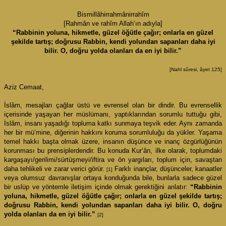
Bismillâhirrahmânirrahîm
[Rahmân ve rahîm Allah’ın adıyla]
“Rabbinin yoluna, hikmetle, güzel öğütle çağır; onlarla en güzel
şekilde tartış; doğrusu Rabbin, kendi yolundan sapanları daha iyi
bilir. O, doğru yolda olanları da en iyi bilir.”
[Nahl sûresi, âyet 125]
Aziz Cemaat,
İslâm, mesajları çağlar üstü ve evrensel olan bir dindir. Bu evrensellik
içerisinde yaşayan her müslümanı, yaptıklarından sorumlu tuttuğu gibi,
İslâm, insanı yaşadığı topluma katkı sunmaya teşvik eder. Aynı zamanda
her bir mü’mine, diğerinin hakkını koruma sorumluluğu da yükler. Yaşama
temel hakkı başta olmak üzere, insanın düşünce ve inanç özgürlüğünün
korunması bu prensiplerdendir. Bu konuda Kur’ân, ilke olarak, toplumdaki
kargaşayı/gerilimi/sürtüşmeyi/iftira ve ön yargıları, toplum için, savaştan
daha tehlikeli ve zarar verici görür.
Farklı inançlar, düşünceler, kanaatler
[1]
veya olumsuz davranışlar ortaya konduğunda bile, bunlarla sadece güzel
bir uslüp ve yöntemle iletişim içinde olmak gerektiğini anlatır:
“Rabbinin
yoluna, hikmetle, güzel öğütle çağır; onlarla en güzel şekilde tartış;
doğrusu Rabbin, kendi yolundan sapanları daha iyi bilir. O, doğru
yolda olanları da en iyi bilir.”
[2]