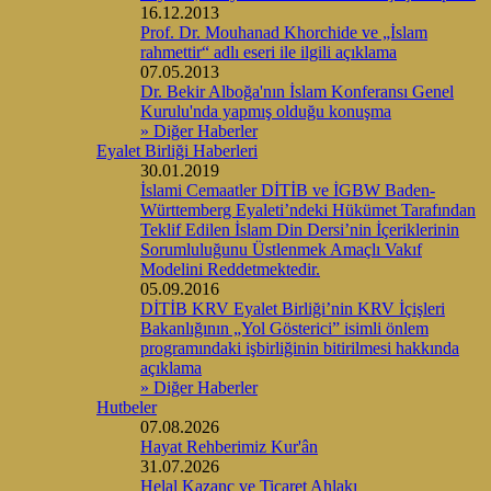
16.12.2013
Prof. Dr. Mouhanad Khorchide ve „İslam
rahmettir“ adlı eseri ile ilgili açıklama
07.05.2013
Dr. Bekir Alboğa'nın İslam Konferansı Genel
Kurulu'nda yapmış olduğu konuşma
» Diğer Haberler
Eyalet Birliği Haberleri
30.01.2019
İslami Cemaatler DİTİB ve İGBW Baden-
Württemberg Eyaleti’ndeki Hükümet Tarafından
Teklif Edilen İslam Din Dersi’nin İçeriklerinin
Sorumluluğunu Üstlenmek Amaçlı Vakıf
Modelini Reddetmektedir.
05.09.2016
DİTİB KRV Eyalet Birliği’nin KRV İçişleri
Bakanlığının „Yol Gösterici” isimli önlem
programındaki işbirliğinin bitirilmesi hakkında
açıklama
» Diğer Haberler
Hutbeler
07.08.2026
Hayat Rehberimiz Kur'ân
31.07.2026
Helal Kazanç ve Ticaret Ahlakı