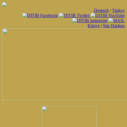
Deutsch
/
Türkçe
Künye
|
Site Haritası