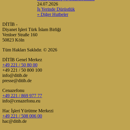
24.07.2026
İş Yerinde Dürüstlük
» Diğer Hutbeler
DİTİB -
Diyanet Işleri Türk İslam Birliği
Venloer Straße 160
50823 Köln
Tüm Hakları Saklıdır. © 2026
DİTİB Genel Merkez
+49 221 / 50 80 00
+49 221 / 50 800 100
info@ditib.de
presse@ditib.de
Cenazefonu
+49 221 / 869 977 77
info@cenazefonu.eu
Hac İşleri Yürütme Merkezi
+49 221 / 508 006 00
hac@ditib.de