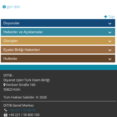
geri dön
Top
Duyurular
Haberler ve Açıklamalar
Görüşler
Eyalet Birliği Haberleri
Hutbeler
DİTİB -
Diyanet Işleri Türk İslam Birliği
Venloer Straße 160
50823 Köln
Tüm Hakları Saklıdır. © 2026
DİTİB Genel Merkez
+49 221 / 50 80 00
+49 221 / 50 800 100