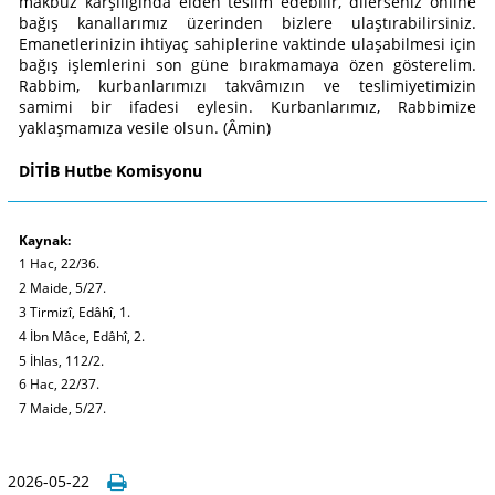
makbuz karşılığında elden teslim edebilir, dilerseniz online
bağış kanallarımız üzerinden bizlere ulaştırabilirsiniz.
Emanetlerinizin ihtiyaç sahiplerine vaktinde ulaşabilmesi için
bağış işlemlerini son güne bırakmamaya özen gösterelim.
Rabbim, kurbanlarımızı takvâmızın ve teslimiyetimizin
samimi bir ifadesi eylesin. Kurbanlarımız, Rabbimize
yaklaşmamıza vesile olsun. (Âmin)
DİTİB Hutbe Komisyonu
Kaynak:
1 Hac, 22/36.
2 Maide, 5/27.
3 Tirmizî, Edâhî, 1.
4 İbn Mâce, Edâhî, 2.
5 İhlas, 112/2.
6 Hac, 22/37.
7 Maide, 5/27.
2026-05-22