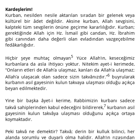
Kardeşlerim!
Kurban, nesilden nesile aktarılan sıradan bir gelenek veya
kültürel bir âdet değildir. Aksine kurban, Allah sevgisini,
kalpteki tüm sevgilerin önüne geçirme kararlılığıdır. Kurban;
gerektiğinde Allah için Hz. İsmail gibi candan, Hz. İbrahim
gibi canından daha değerli olan evladından vazgeçebilme
fedâkarlığıdır.
5
Hiçbir şeye muhtaç olmayan
Yüce Allah’ın, keseceğimiz
kurbanlara da asla ihtiyacı yoktur. Nitekim ayet-i kerimede,
“Onların etleri de Allah’a ulaşmaz, kanları da Allah’a ulaşmaz;
6
Allah’a ulaşacak olan sadece sizin takvânızdır.”
buyrularak
kurbanın asıl gayesinin kulun takvaya ulaşması olduğu açıkça
beyan edilmektedir.
Yine bir başka âyet-i kerime, Rabbimizin kurbanı sadece
7
takvâ sahiplerinden kabul edeceğini bildirerek,
kurbanın asıl
gayesinin kulun takvâya ulaşması olduğunu açıkça ortaya
koymaktadır.
Peki takvâ ne demektir? Takvâ; derin bir kulluk bilinci, her
alanda sorumlu ve duyarlı olma halidir. Allah’ın rızasından