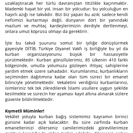
uzaklaştıracak her türlü davranıştan titizlikle kaçınmaktır.
Mademki hayat bir yol, insan bir yolcudur; bu yolculuğun en
hayırlı azığı ise takvâdır. Bizi biz yapan bu azık; sadece kendi
nefsimizi kurtarmayı değil, dünyanın dört bir yanındaki
mazlum ve muhtaç kardeşlerimizin derdiyle dertlenmeyi,
onlara umut köprüsü olmayı da gerektirir.
İşte bu takvâ şuurunu somut bir iyiliğe dönüştürmek
gayesiyle DİTİB, Türkiye Diyanet Vakfı iş birliğiyle bu yıl da
kurban organizasyonunu büyük bir hassasiyetle
yürütmektedir. Kurban gönüllülerimiz, 85 ülkenin 410 farklı
bölgesinde, umutla yolumuzu gözleyen ihtiyaç sahiplerine
yardım etmek üzere sahadadır. Kurumlarımız, kurbanlıkların
seçiminden dağıtımına kadar olan tüm süreci bir emanet
bilinciyle yönetmektedir. Vekaletini verdiğiniz kurbanlarınız,
isimleriniz tek tek zikredilerek İslami usullere uygun şekilde
kesilmekte ve sürecin her aşaması kayıt altına alınarak sizlere
güvenle bildirilmektedir.
Kıymetli Müminler!
Vekâlet yoluyla kurban bağış sistemimiz bayramın birinci
gününe kadar açık kalacaktır. Bu süre zarfında kurban
emanetlerinizi dilerseniz camilerimizdeki görevlilerimize