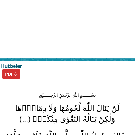
Hutbeler
⇩
PDF
﷽
لَنْ يَنَالَ اللّٰهَ لُحُومُهَا وَلَا دِمَٓاؤُ۬هَا
(…)
وَلٰكِنْ يَنَالُهُ التَّقْوٰى مِنْكُمْۜ