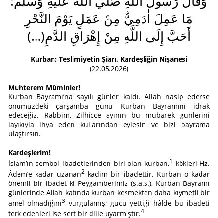
:
وَقَالَ رَسُولُ اللّٰهِ صَلَّي اللّٰهُ عَلَيْهِ وَسَلَّمَ
مَا عَمِلَ اٰدَمِيٌّ مِنْ عَمَلٍ يَوْمَ النَّحْرِ
(…)
أَحَبَّ إِلَى اللَّهِ مِنْ إِهْرَاقِ الدَّمِ
Kurban: Teslimiyetin Şiarı, Kardeşliğin Nişanesi
(22.05.2026)
Muhterem Müminler!
Kurban Bayramı’na sayılı günler kaldı. Allah nasip ederse
önümüzdeki çarşamba günü Kurban Bayramını idrak
edeceğiz. Rabbim, Zilhicce ayının bu mübarek günlerini
layıkıyla ihya eden kullarından eylesin ve bizi bayrama
ulaştırsın.
Kardeşlerim!
1
İslam’ın sembol ibadetlerinden biri olan kurban,
kökleri Hz.
2
Âdem’e kadar uzanan
kadim bir ibadettir. Kurban o kadar
önemli bir ibadet ki Peygamberimiz (s.a.s.), Kurban Bayramı
günlerinde Allah katında kurban kesmekten daha kıymetli bir
3
amel olmadığını
vurgulamış; gücü yettiği hâlde bu ibadeti
4
terk edenleri ise sert bir dille uyarmıştır.