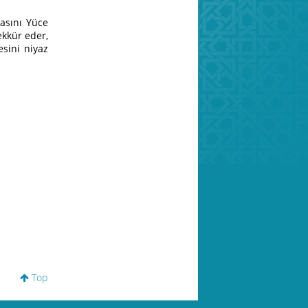
masını Yüce
ekkür eder,
esini niyaz
Top