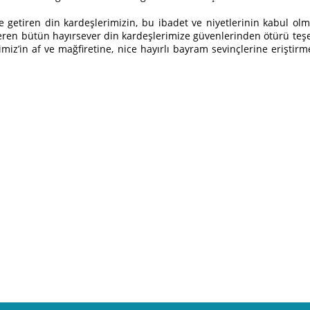
e getiren din kardeşlerimizin, bu ibadet ve niyetlerinin kabul ol
eren bütün hayırsever din kardeşlerimize güvenlerinden ötürü teş
miz’in af ve mağfiretine, nice hayırlı bayram sevinçlerine eriştirm