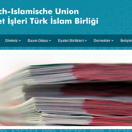
Dinimiz
Basın Odası
Eyalet Birlikleri
Dernekler
İletişi