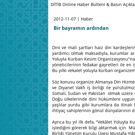
DİTİB Online Haber Bülteni & Basın Açıkl
2012-11-07 | Haber
Bir bayramın ardından
Dini ve mali şartları haiz din kardeşle
yardımcı olmak maksadıyla, kurumlar ara
Yoluyla Kurban Kesim Organizasyonu"na t
yöneticilerinin fedakar gayretleri ile en
Bu yılki vekalet yoluyla kurban organize
Söz konusu organize Almanya Din Hizmetle
ve Diyanet Vakfı iş birliği ile yürütülm
Somali, Sudan ve Pakistan olmak üzere di
Doğu ülkelerinde dini hükümlere uygun o
yaşlılar yurdu gibi kurumlara da itinalı
ihtiyaç sahiplerinin gönül dünyalarının 
Ayrıca bu yıl ilk defa, "Vekâlet Yoluyla
işlediğini görerek bilgi aktarmak için Mün
Birliği Yönetim Kurulu Üyesi Mustafa Yiği