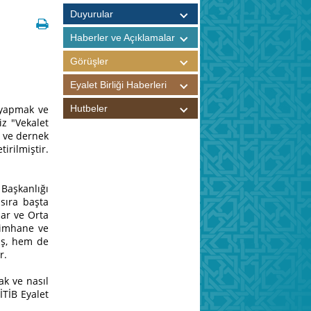
Duyurular
Haberler ve Açıklamalar
Görüşler
Eyalet Birliği Haberleri
k yapmak ve
Hutbeler
iz "Vekalet
i ve dernek
irilmiştir.
 Başkanlığı
 sıra başta
lar ve Orta
timhane ve
miş, hem de
r.
ak ve nasıl
İTİB Eyalet