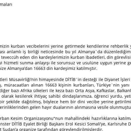
amaları
rimizin kurban vecibelerini yerine getirmede kendilerine rehberli
sı anlamlı iş birliği neticesinde bu yıl Almanya`da düzenlediğim
eveccüh eden din kardeşlerimizin kurban ibadetleri, din görevlis
 iyi hizmeti sunma anlayışı ile sorunsuz ve usulüne uygun yerine get
mize Almanya’dan 16663 din kardeşimiz katılmıştır.
ri Müsavirliği’nin himayesinde DİTİB`in desteği ile Diyanet İşleri
üş, müracaatları alınan 16663 kişinin kurbanları, Türkiye`nin yanı
ğer bazı Afrika ülkeleri ile keza bazı Orta Asya, Kafkaslar, Balkan
larak kesilerek ihtiyaç sahibi dindaşlarımıza, öğrenci yurdu, ye
 bir şekilde dağıtılmış, böylece hem bir dini vecibe yerine getiril
derinliklerinden gelen hayır dualarının alınmasına vesile olunmuştu
 Kurban Kesim Organizasyonu"nun mahallindeki hazırlıklarına katılm
ster DİTİB Eyalet Birliği Başkanı Erol Kesici Somali’ye, Karlsruhe D
t Sudan’a organize tarafından görevlendirilmişlerdir.