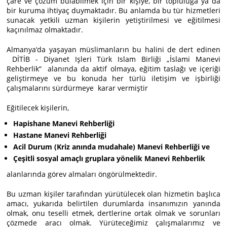
çare ve çözüm bulabilmek için bir kişiye, bir topluluğa ya da
bir kuruma ihtiyaç duymaktadır. Bu anlamda bu tür hizmetleri
sunacak yetkili uzman kişilerin yetiştirilmesi ve eğitilmesi
kaçınılmaz olmaktadır.
Almanya‘da yaşayan müslimanların bu halini de dert edinen
DİTİB - Diyanet Işleri Türk Islam Birliği „İslami Manevi
Rehberlik“ alanında da aktif olmaya, eğitim taslağı ve içeriği
geliştirmeye ve bu konuda her türlü iletişim ve işbirliği
çalışmalarını sürdürmeye karar vermiştir
Eğitilecek kişilerin,
Hapishane Manevi Rehberliği
Hastane Manevi Rehberliği
Acil Durum (Kriz anında mudahale) Manevi Rehberliği ve
Çeşitli sosyal amaçlı gruplara yönelik Manevi Rehberlik
alanlarında görev almaları öngörülmektedir.
Bu uzman kişiler tarafından yürütülecek olan hizmetin başlıca
amacı, yukarıda belirtilen durumlarda insanımızın yanında
olmak, onu teselli etmek, dertlerine ortak olmak ve sorunları
çözmede aracı olmak. Yürüteceğimiz çalışmalarımız ve