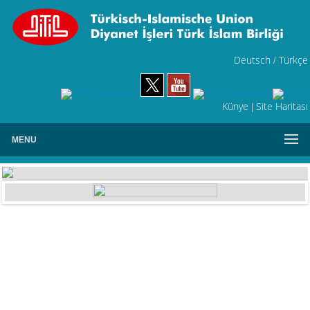
Deutsch
Türkçe
/
Künye
Site Haritası
|
MENU