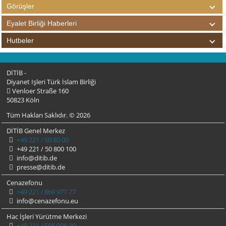
Görüşler
Eyalet Birliği Haberleri
Hutbeler
DİTİB -
Diyanet Işleri Türk İslam Birliği
Venloer Straße 160
50823 Köln
Tüm Hakları Saklıdır. © 2026
DİTİB Genel Merkez
+49 221 / 50 80 00
+49 221 / 50 800 100
info@ditib.de
presse@ditib.de
Cenazefonu
+49 221 / 869 977 77
info@cenazefonu.eu
Hac İşleri Yürütme Merkezi
+49 221 / 508 006 00