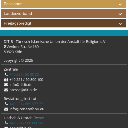
Positionen
Landesverband
Freitagspredigt
DITIB - Türkisch-Islamische Union der Anstalt für Religion e.V.
Venloer Straße 160
50823 Köln
copyright © 2026
Zentrale
+49 221 / 50 80 00
+49 221 / 50 800 100
info@ditib.de
presse@ditib.de
Bestattungsinstitut
+49 221 / 869 977 77
info@cenazefonu.eu
Hadsch & Umrah Reisen
+49 221 / 508 006 00