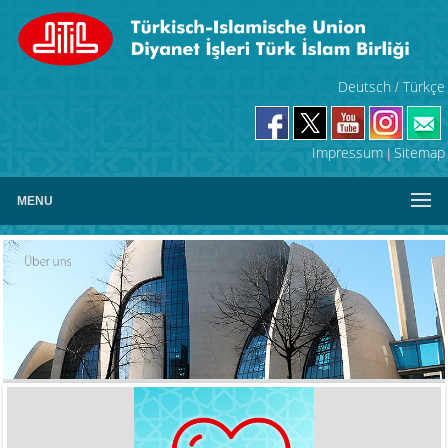
Deutsch
Türkçe
/
Impressum
Sitemap
|
MENU