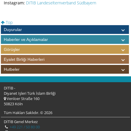
Instagram:
DITIB Landeselternverband Südbayern
Top
Duyurular
Haberler ve Açıklamalar
Görüşler
Eyalet Birliği Haberleri
Hutbeler
DİTİB -
Diyanet Işleri Türk İslam Birliği
Venloer Straße 160
50823 Köln
Tüm Hakları Saklıdır. © 2026
DİTİB Genel Merkez
+49 221 / 50 80 00