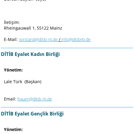
İletişim:
Rheingauwall 1, 55122 Mainz
E-Mail:
vorstand@ditib-rp.de
/
info@ditibrlp.de
DİTİB Eyalet Kadın Birliği
Yönetim:
Lale Türk (Başkan)
Email:
frauen@ditib-rp.de
DİTİB Eyalet Gençlik Birliği
Yönetim: