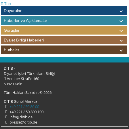
Top
Duyurular
Haberler ve Açıklamalar
Görüşler
Eyalet Birliği Haberleri
Hutbeler
DİTİB -
Diyanet Işleri Türk İslam Birliği
Venloer Straße 160
50823 Köln
Tüm Hakları Saklıdır. © 2026
DİTİB Genel Merkez
+49 221 / 50 80 00
+49 221 / 50 800 100
info@ditib.de
presse@ditib.de