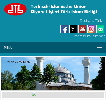
Deutsch
Türkçe
/
Impressum
Sitemap
|
MENU