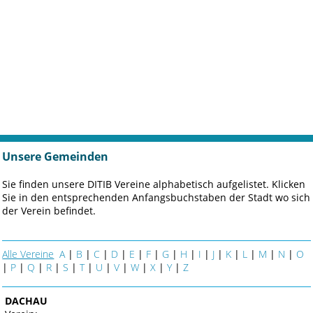
Unsere Gemeinden
Sie finden unsere DITIB Vereine alphabetisch aufgelistet. Klicken
Sie in den entsprechenden Anfangsbuchstaben der Stadt wo sich
der Verein befindet.
Alle Vereine
A
|
B
|
C
|
D
|
E
|
F
|
G
|
H
|
I
|
J
|
K
|
L
|
M
|
N
|
O
|
P
|
Q
|
R
|
S
|
T
|
U
|
V
|
W
|
X
|
Y
|
Z
DACHAU