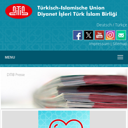
Deutsch
Türkçe
/
Impressum
Sitemap
|
MENU