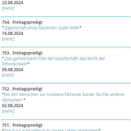
23.08.2024
[mehr]
754. Freitagspredigt
"
„Eigenschaft eines Muslimen: Guter Wille”
"
16.08.2024
[mehr]
753. Freitagspredigt
"
„Das gemeinsame Erbe der Gesellschaft: das Recht der
Öffentlichkeit”
"
09.08.2024
[mehr]
752. Freitagspredigt
"
Die den Menschen zur Insolvenz führende Sünde: Rechte anderer
Menschen“
"
02.08.2024
[mehr]
751. Freitagspredigt
"
“Die Sura al-Muddessir in unsere Leben übertragen”
"